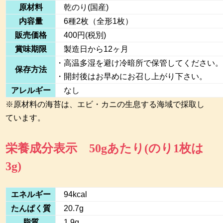
原材料
乾のり(国産)
内容量
6種2枚（全形1枚）
販売価格
400円(税別)
賞味期限
製造日から12ヶ月
・高温多湿を避け冷暗所で保管してください
保存方法
・開封後はお早めにお召し上がり下さい。
アレルギー
なし
※原材料の海苔は、エビ・カニの生息する海域で採取し
ています。
栄養成分表示 50gあたり(のり1枚は
3g)
エネルギー
94kcal
たんぱく質
20.7g
脂質
1.9g