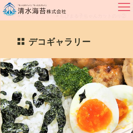
TOP
>
デコギャラリー
>
ちびまる子ちゃんカットのり②
デコギャラリー