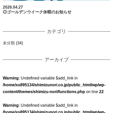
2026.04.27
◎ゴールデンウイーク休暇のお知らせ
カテゴリ
未分類
(34)
アーカイブ
Warning
: Undefined variable $add_link in
/home/xs895134/shimizunori.co.jp/public_html/wp/wp-
content/themes/shimizu-nori/functions.php
on line
22
Warning
: Undefined variable $add_link in
/home/xs895134/shimizunori.co.jp/public_html/wp/wp-