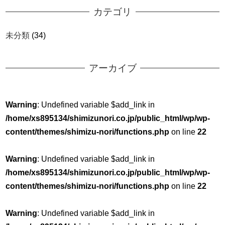
カテゴリ
未分類
(34)
アーカイブ
Warning
: Undefined variable $add_link in
/home/xs895134/shimizunori.co.jp/public_html/wp/wp-
content/themes/shimizu-nori/functions.php
on line
22
Warning
: Undefined variable $add_link in
/home/xs895134/shimizunori.co.jp/public_html/wp/wp-
content/themes/shimizu-nori/functions.php
on line
22
Warning
: Undefined variable $add_link in