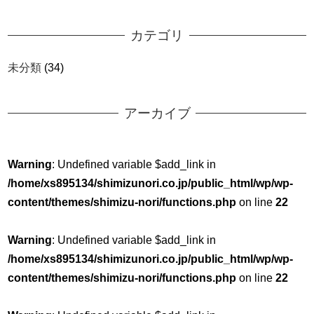
カテゴリ
未分類
(34)
アーカイブ
Warning
: Undefined variable $add_link in
/home/xs895134/shimizunori.co.jp/public_html/wp/wp-
content/themes/shimizu-nori/functions.php
on line
22
Warning
: Undefined variable $add_link in
/home/xs895134/shimizunori.co.jp/public_html/wp/wp-
content/themes/shimizu-nori/functions.php
on line
22