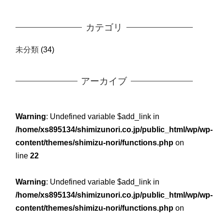
カテゴリ
未分類
(34)
アーカイブ
Warning
: Undefined variable $add_link in
/home/xs895134/shimizunori.co.jp/public_html/wp/wp-
content/themes/shimizu-nori/functions.php
on
line
22
Warning
: Undefined variable $add_link in
/home/xs895134/shimizunori.co.jp/public_html/wp/wp-
content/themes/shimizu-nori/functions.php
on