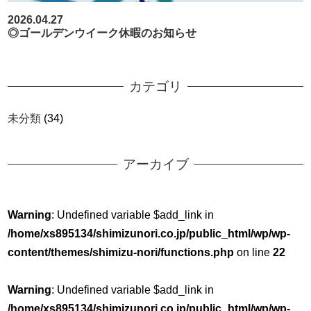
2026.04.27
◎ゴールデンウイーク休暇のお知らせ
カテゴリ
未分類
(34)
アーカイブ
Warning
: Undefined variable $add_link in
/home/xs895134/shimizunori.co.jp/public_html/wp/wp-
content/themes/shimizu-nori/functions.php
on line
22
Warning
: Undefined variable $add_link in
/home/xs895134/shimizunori.co.jp/public_html/wp/wp-